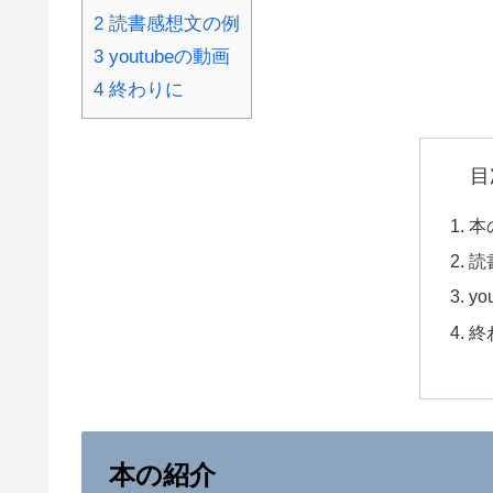
2
読書感想文の例
3
youtubeの動画
4
終わりに
目
本
読
yo
終
本の紹介