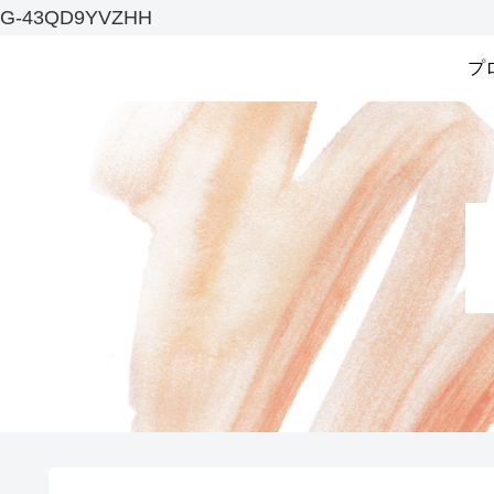
G-43QD9YVZHH
プ