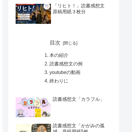
「リヒト！」読書感想文
原稿用紙３枚分
目次
本の紹介
読書感想文の例
youtubeの動画
終わりに
読書感想文「カラフル」
読書感想文「かがみの孤
城」原稿用紙5枚