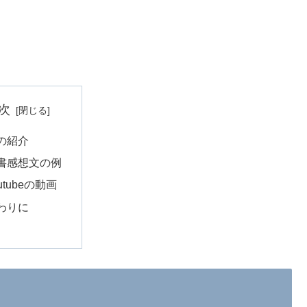
次
の紹介
書感想文の例
utubeの動画
わりに