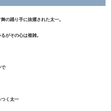
す舞の踊り手に抜擢された太一。
いるがその心は複雑。
かで
みつく太一