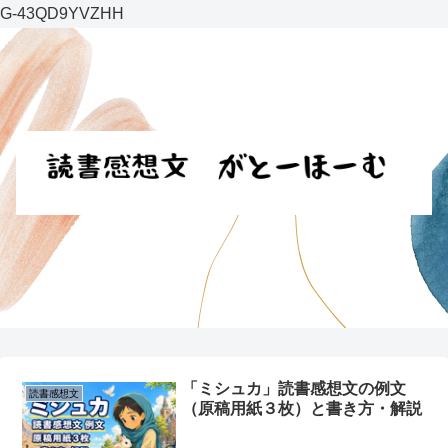
G-43QD9YVZHH
「ミシュカ」読書感想文の例文
読書感想文
（原稿用紙３枚）と書き方・解説