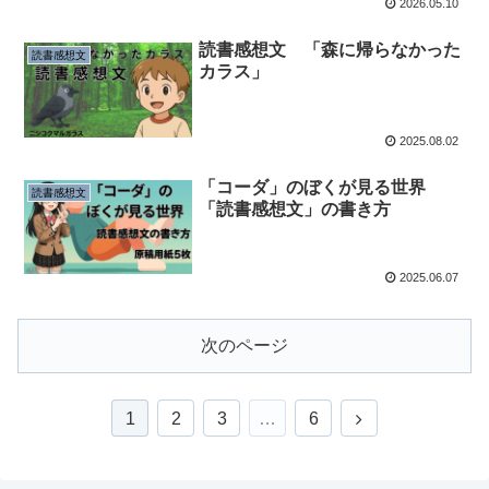
2026.05.10
読書感想文 「森に帰らなかった
読書感想文
カラス」
2025.08.02
「コーダ」のぼくが見る世界
読書感想文
「読書感想文」の書き方
2025.06.07
次のページ
次
1
2
3
…
6
へ