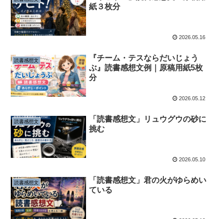
紙３枚分
2026.05.16
『チーム・テスならだいじょう
読書感想文
ぶ』読書感想文例｜原稿用紙5枚
分
2026.05.12
「読書感想文」リュウグウの砂に
読書感想文
挑む
2026.05.10
「読書感想文」君の火がゆらめい
読書感想文
ている