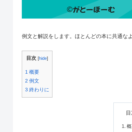
例文と解説をします。ほとんどの本に共通な
目次
[
hide
]
1
概要
2
例文
3
終わりに
目
概