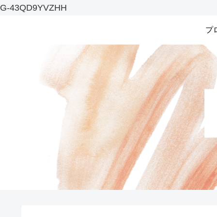
G-43QD9YVZHH
プ