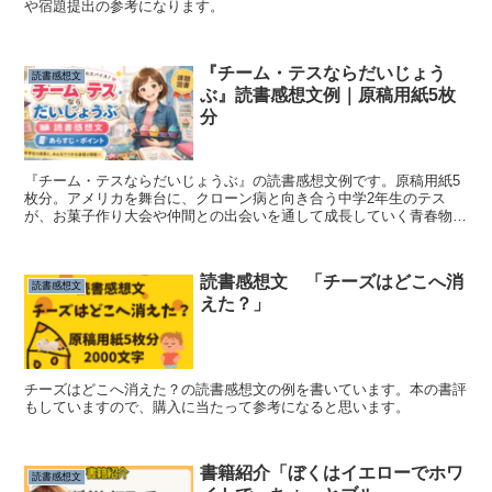
や宿題提出の参考になります。
『チーム・テスならだいじょう
読書感想文
ぶ』読書感想文例｜原稿用紙5枚
分
『チーム・テスならだいじょうぶ』の読書感想文例です。原稿用紙5
枚分。アメリカを舞台に、クローン病と向き合う中学2年生のテス
が、お菓子作り大会や仲間との出会いを通して成長していく青春物語
をもとに書いています。『チーム・テスならだいじょうぶ』の...
読書感想文 「チーズはどこへ消
読書感想文
えた？」
チーズはどこへ消えた？の読書感想文の例を書いています。本の書評
もしていますので、購入に当たって参考になると思います。
書籍紹介「ぼくはイエローでホワ
読書感想文