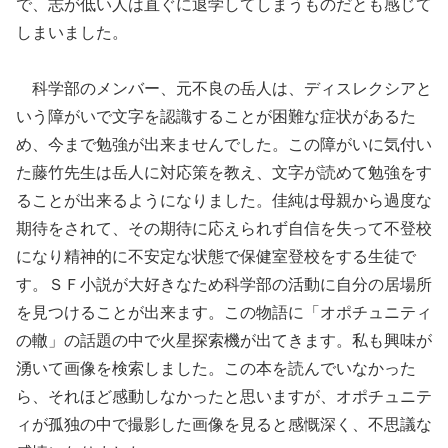
で、志が低い人は直ぐに退学してしまうものだとも感じて
しまいました。
科学部のメンバー、元不良の岳人は、ディスレクシアと
いう障がいで文字を認識することが困難な症状があるた
め、今まで勉強が出来ませんでした。この障がいに気付い
た藤竹先生は岳人に対応策を教え、文字が読めて勉強をす
ることが出来るようになりました。佳純は母親から過度な
期待をされて、その期待に応えられず自信を失って不登校
になり精神的に不安定な状態で保健室登校をする生徒で
す。ＳＦ小説が大好きなため科学部の活動に自分の居場所
を見つけることが出来ます。この物語に「オポチュニティ
の轍」の話題の中で火星探索機が出てきます。私も興味が
湧いて画像を検索しました。この本を読んでいなかった
ら、それほど感動しなかったと思いますが、オポチュニテ
ィが孤独の中で撮影した画像を見ると感慨深く、不思議な