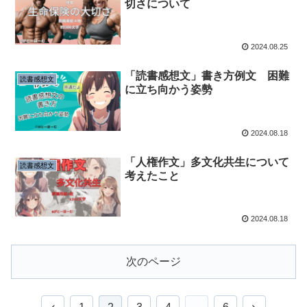
切さについて
2024.08.25
「読書感想文」書き方例文 困難
読書感想文
に立ち向かう姿勢
2024.08.18
「人権作文」多文化共生について
読書感想文
考えたこと
2024.08.18
次のページ
前
次