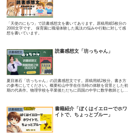
「天使のにもつ」で読書感想文を書いてあります。原稿用紙5枚分の
2000文字です。 保育園に職場体験した風汰の悩みや行動に対して感
想を書いています。
読書感想文「坊っちゃん」
読書感想文
夏目漱石「坊っちゃん」の読書感想文です。原稿用紙2枚分。書き方
の参考にしてください。概要松山中学在任当時の体験を背景とした初
期の代表作。物理学校を卒業後ただちに四国の中学に数学教師として
赴任した直情径行の青年“坊っちゃん"が、周囲の愚劣、無...
書籍紹介「ぼくはイエローでホワ
読書感想文
イトで、ちょっとブルー」