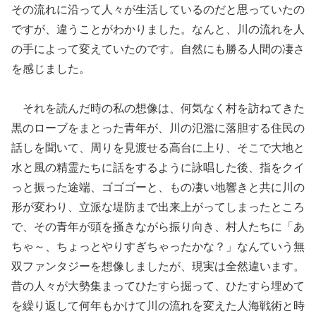
その流れに沿って人々が生活しているのだと思っていたの
ですが、違うことがわかりました。なんと、川の流れを人
の手によって変えていたのです。自然にも勝る人間の凄さ
を感じました。
それを読んだ時の私の想像は、何気なく村を訪ねてきた
黒のローブをまとった青年が、川の氾濫に落胆する住民の
話しを聞いて、周りを見渡せる高台に上り、そこで大地と
水と風の精霊たちに話をするように詠唱した後、指をクイ
っと振った途端、ゴゴゴーと、もの凄い地響きと共に川の
形が変わり、立派な堤防まで出来上がってしまったところ
で、その青年が頭を掻きながら振り向き、村人たちに「あ
ちゃ～、ちょっとやりすぎちゃったかな？」なんていう無
双ファンタジーを想像しましたが、現実は全然違います。
昔の人々が大勢集まってひたすら掘って、ひたすら埋めて
を繰り返して何年もかけて川の流れを変えた人海戦術と時