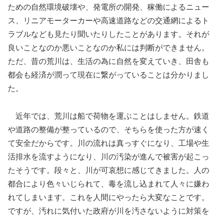
ための自然環境破壊や、発電所の開発、稼働によるニュー
ス、リニアモーターカーや高速道路などの交通網によるト
ラブルなども見たり聞いたりしたことがあります。それが
良いことなのか悪いことなのか私には判断ができません。
ただ、昔の荒川は、生活の為に自然を変えていき、田舎も
都会も経済が潤って現在に繋がっていることは分かりまし
た。
近年では、荒川は船で荷物を運ぶことはしません。鉄道
や道路の整備が整っているので、そちらを使った方が速く
て安全だからです。川の流れは真っすぐになり、工場や生
活排水を流すようになり、川の汚染が進んで被害が起こっ
たそうです。段々と、川が可哀想に感じてきました。人の
都合により色々いじられて、毒を流し込まれて人々に嫌わ
れてしまいます。これを人間にやったら大変なことです。
ですが、汚れに気付いた政府が川を汚さないように対策を