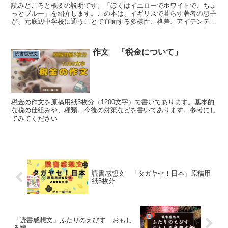
読みどころと概要の説明です。「ぼくはイエローでホワイトで、ちょ
っとブルー」を紹介します。この本は、イギリスで暮らす著者の息子
が、元底辺中学校に通うことで直面する多様性、格差、アイデンティ
ティの揺れ動きを描いたノンフィクションです。彼の経験を...
作文 「税金について」
読書感想文
税金の作文を原稿用紙3枚分（1200文字）で書いてあります。基本的
な税の仕組みや、種類。今後の対策などを書いてあります。参考にし
てみてください
読書感想文 「タガヤセ！日本」原稿用
紙5枚分
「読書感想文」ふたりのえびす おもし
ろ編