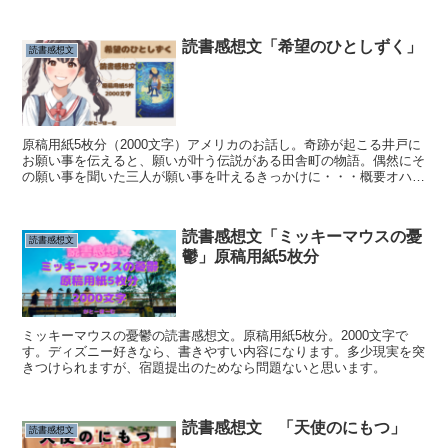
読書感想文「希望のひとしずく」
読書感想文
原稿用紙5枚分（2000文字）アメリカのお話し。奇跡が起こる井戸に
お願い事を伝えると、願いが叶う伝説がある田舎町の物語。偶然にそ
の願い事を聞いた三人が願い事を叶えるきっかけに・・・概要オハイ
オ州の小さな町には、願いを叶えてくれるという井戸が...
読書感想文「ミッキーマウスの憂
読書感想文
鬱」原稿用紙5枚分
ミッキーマウスの憂鬱の読書感想文。原稿用紙5枚分。2000文字で
す。ディズニー好きなら、書きやすい内容になります。多少現実を突
きつけられますが、宿題提出のためなら問題ないと思います。
読書感想文 「天使のにもつ」
読書感想文